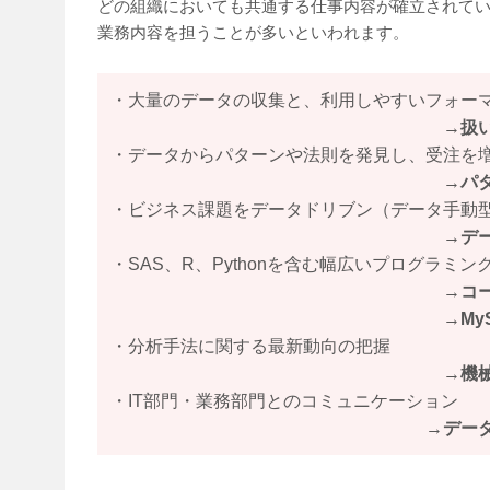
どの組織においても共通する仕事内容が確立されて
業務内容を担うことが多いといわれます。
・大量のデータの収集と、利用しやすいフォー
→
扱
・データからパターンや法則を発見し、受注を
→
パ
・ビジネス課題をデータドリブン（データ手動
→デ
・SAS、R、Pythonを含む幅広いプログラミ
→
コ
→
My
・分析手法に関する最新動向の把握
→
機
・IT部門・業務部門とのコミュニケーション
→
デー