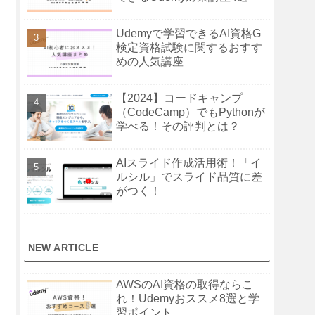
Udemyで学習できるAI資格G
検定資格試験に関するおすす
めの人気講座
【2024】コードキャンプ
（CodeCamp）でもPythonが
学べる！その評判とは？
AIスライド作成活用術！「イ
ルシル」でスライド品質に差
がつく！
NEW ARTICLE
AWSのAI資格の取得ならこ
れ！Udemyおススメ8選と学
習ポイント