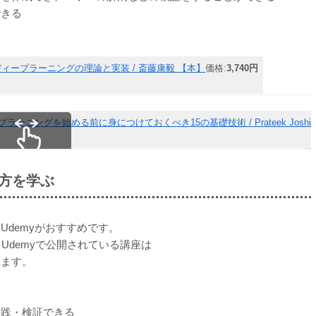
できる
で学ぶディープラーニングの理論と実装 / 斎藤康毅 【本】
価格:
3,740円
ラーニングを始める前に身につけておくべき15の基礎技術 / Prateek Joshi
スクロールできます
え方を学ぶ
demyがおすすめです。
、Udemyで公開されている講座は
きます。
実践・検証できる