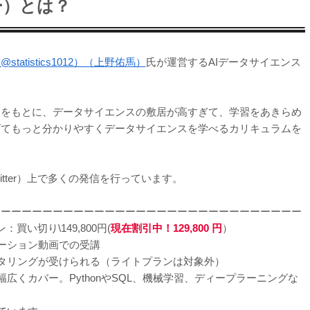
ー）とは？
tatistics1012）（上野佑馬）
氏が運営するAIデータサイエンス
験をもとに、データサイエンスの敷居が高すぎて、学習をあきらめ
げてもっと分かりやすくデータサイエンスを学べるカリキュラムを
。
tter）上で多くの発信を行っています。
ーーーーーーーーーーーーーーーーーーーーーーーーーーーーーー
買い切り\149,800円(
現在割引中！129,800 円
）
ーション動画での受講
タリングが受けられる（ライトプランは対象外）
くカバー。PythonやSQL、機械学習、ディープラーニングな