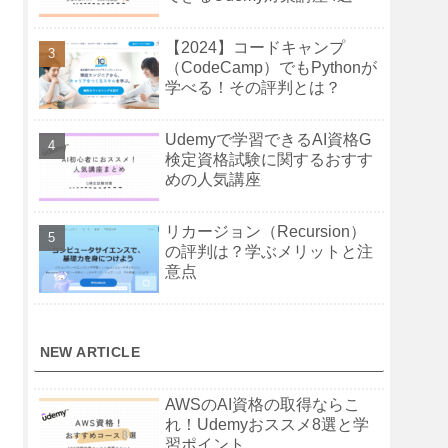
【2024】コードキャンプ
（CodeCamp）でもPythonが
学べる！その評判とは？
Udemyで学習できるAI資格G
検定資格試験に関するおすす
めの人気講座
リカージョン（Recursion）
の評判は？学ぶメリットと注
意点
NEW ARTICLE
AWSのAI資格の取得ならこ
れ！Udemyおススメ8選と学
習ポイント