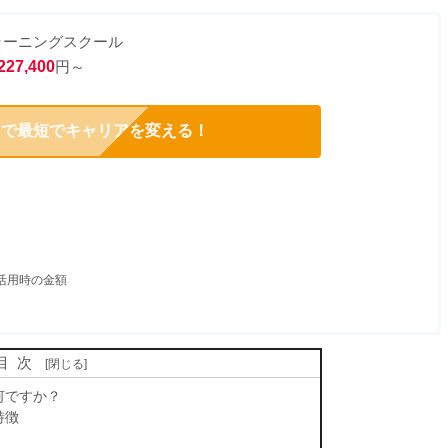
ラーニングスクール
227,400
円～
スで最短でキャリアを変える！
活用時の金額
目次
何ですか？
特徴