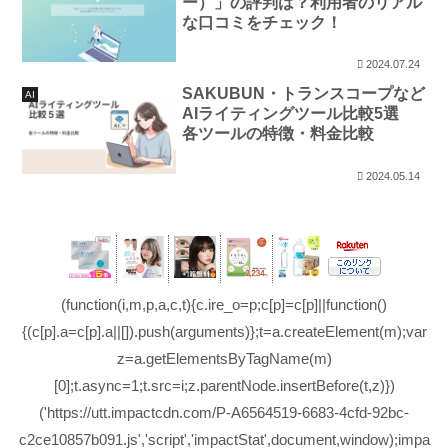
ー）」の評判は？利用者のリアル
な口コミをチェック！
2024.07.24
SAKUBUN・トランスコープなど
AI
AIライティングツール比較5選
各ツールの特徴・料金比較
2024.05.14
(function(i,m,p,a,c,t){c.ire_o=p;c[p]=c[p]||function()
{(c[p].a=c[p].a||[]).push(arguments)};t=a.createElement(m);var
z=a.getElementsByTagName(m)
[0];t.async=1;t.src=i;z.parentNode.insertBefore(t,z)})
('https://utt.impactcdn.com/P-A6564519-6683-4cfd-92bc-
c2ce10857b091.js','script','impactStat',document,window);impa