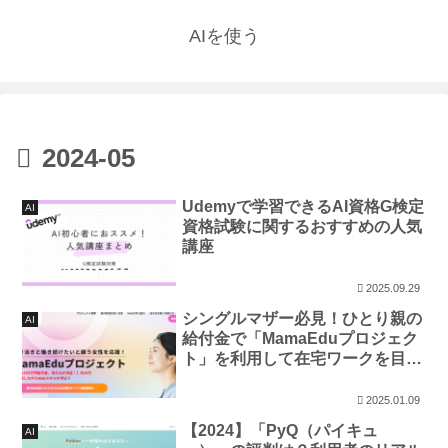
AIを使う
2024-05
Udemyで学習できるAI資格G検定
AI
資格試験に関するおすすめの人気
講座
2025.09.29
シングルマザー必見！ひとり親の
AI
給付金で「MamaEduプロジェク
ト」を利用して在宅ワークを目指
そう！
2025.01.09
【2024】「PyQ（パイキュ
AI