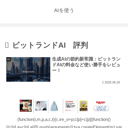
AIを使う
ビットランドAI 評判
生成AIの節約新常識：ビットラン
AI
ドAIの料金など使い勝手をレビュ
ー！
2025.06.26
(function(i,m,p,a,c,t){c.ire_o=p;c[p]=c[p]||function()
{(c[p].a=c[p].a||[]).push(arguments)};t=a.createElement(m);var