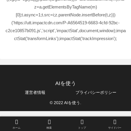
z=a.getElementsByTagName(m)
[0];t.async=1;t.src=i;z.parentNode.insertBefore(t,z)})
('https://utt.impactcdn.com/P-A6564519-6683-4cfd-92bc-
c2ce10857b091.js','script','impactStat',document,window);impa
ctStat('transformLinks');impactStat('trackImpression');
AIを使う
運営者情報
プライバシーポリシー
© 2022 AIを使う.
ホーム
検索
トップ
サイドバー