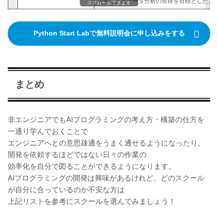
学習によるデータ分析の習得を目標としたコ
スクロールできます
Python Start Labで無料説明会に申し込みをする
まとめ
非エンジニアでもAIプログラミングの考え方・構築の仕方を
一通り学んでおくことで
エンジニアへとの意思疎通をうまく通せるようになったり、
開発を依頼するほどではない日々の作業の
効率化を自分で図ることができるようになります。
AIプログラミングの開発は興味があるけれど、どのスクール
が自分に合っているのか不安な方は
上記リストを参考にスクールを選んでみましょう！