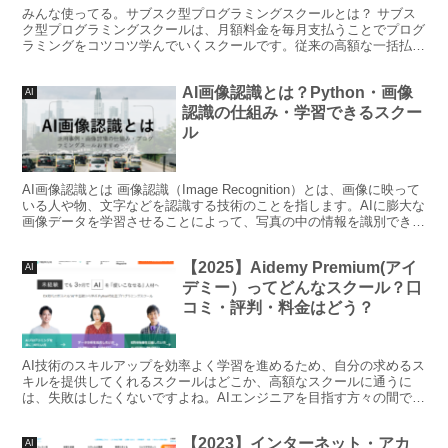
みんな使ってる。サブスク型プログラミングスクールとは？ サブス
ク型プログラミングスクールは、月額料金を毎月支払うことでプログ
ラミングをコツコツ学んでいくスクールです。従来の高額な一括払い
のスクールとは異なり手軽に勉強を始められるが魅力です。...
AI画像認識とは？Python・画像
AI
認識の仕組み・学習できるスクー
ル
AI画像認識とは 画像認識（Image Recognition）とは、画像に映って
いる人や物、文字などを認識する技術のことを指します。AIに膨大な
画像データを学習させることによって、写真の中の情報を識別できる
ようになります。活用事例として、...
【2025】Aidemy Premium(アイ
AI
デミー）ってどんなスクール？口
コミ・評判・料金はどう？
AI技術のスキルアップを効率よく学習を進めるため、自分の求めるス
キルを提供してくれるスクールはどこか、高額なスクールに通うに
は、失敗はしたくないですよね。AIエンジニアを目指す方々の間で注
目を集めているAidemy Premiumは、AIプ...
【2023】インターネット・アカ
AI