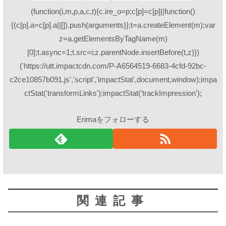
(function(i,m,p,a,c,t){c.ire_o=p;c[p]=c[p]||function()
{(c[p].a=c[p].a||[]).push(arguments)};t=a.createElement(m);var
z=a.getElementsByTagName(m)
[0];t.async=1;t.src=i;z.parentNode.insertBefore(t,z)})
('https://utt.impactcdn.com/P-A6564519-6683-4cfd-92bc-
c2ce10857b091.js','script','impactStat',document,window);impa
ctStat('transformLinks');impactStat('trackImpression');
Erimaをフォローする
関連記事