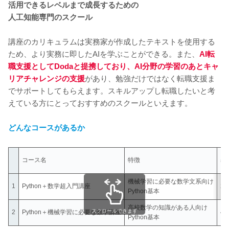
活用できるレベルまで成長するための
人工知能専門のスクール
講座のカリキュラムは実務家が作成したテキストを使用する
ため、より実務に即したAIを学ぶことができる。また、
AI転
職支援としてDodaと提携しており、AI分野の学習のあとキャ
リアチャレンジの支援
があり、勉強だけではなく転職支援ま
でサポートしてもらえます。スキルアップし転職したいと考
えている方にとっておすすめのスクールといえます。
どんなコースがあるか
コース名
特徴
基
機械学習に必要な数学文系向け
1
Python＋数学超入門講座
27
Python基本
高校数学の知識がある人向け
スクロールできます
2
Python＋機械学習に必要な数学講座
43
Python基本