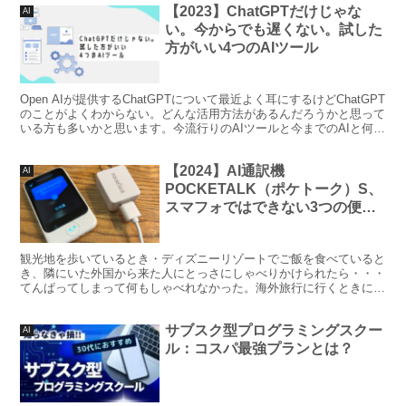
【2023】ChatGPTだけじゃな
AI
い。今からでも遅くない。試した
方がいい4つのAIツール
Open AIが提供するChatGPTについて最近よく耳にするけどChatGPT
のことがよくわからない。どんな活用方法があるんだろうかと思って
いる方も多いかと思います。今流行りのAIツールと今までのAIと何が
違うの？効率化を図るためにcha...
【2024】AI通訳機
AI
POCKETALK（ポケトーク）S、
スマフォではできない3つの便利
な使い道
観光地を歩いているとき・ディズニーリゾートでご飯を食べていると
き、隣にいた外国から来た人にとっさにしゃべりかけられたら・・・
てんぱってしまって何もしゃべれなかった。海外旅行に行くときに、
現地の言葉がわかっていたら、もっと楽しめたのに・・・言...
サブスク型プログラミングスクー
AI
ル：コスパ最強プランとは？